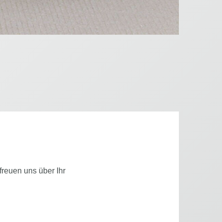
Runddosen 
Wählen Si
Klarsichtv
freuen uns über Ihr