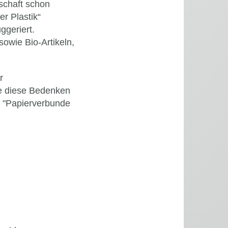
nschaft schon
r Plastik“
ggeriert.
owie Bio-Artikeln,
r
e diese Bedenken
t "Papierverbunde