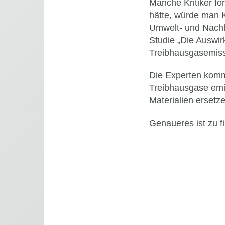
Manche Kritiker f
hätte, würde man K
Umwelt- und Nachha
Studie „Die Auswi
Treibhausgasemiss
Die Experten komm
Treibhausgase emi
Materialien ersetz
Genaueres ist zu f