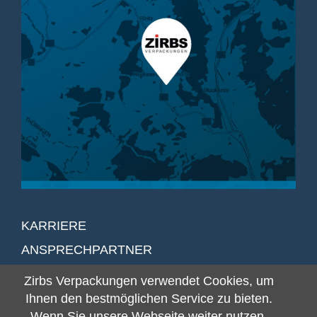
KARRIERE
ANSPRECHPARTNER
DOWNLOADS
Zirbs Verpackungen verwendet Cookies, um
IMPRESSUM
Ihnen den bestmöglichen Service zu bieten.
Wenn Sie unsere Webseite weiter nutzen,